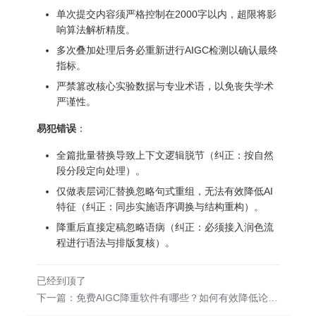
单次提交内容须严格控制在2000字以内，超限将影
响算法解析精度。
多次叠加处理后务必重新进行AIGC检测以确认最终
指标。
严禁篡改核心实验数据与专业术语，以免丧失学术
严谨性。
易犯错误
：
全篇批量替换导致上下文逻辑脱节（纠正：按自然
段分段定向处理）。
仅做表层词汇替换忽略句式重组，无法有效降低AI
特征（纠正：同步实施语序调换与结构重构）。
降重后直接定稿忽略语病（纠正：必须接入润色流
程进行语法与排版复核）。
已经到顶了
下一篇：免费AIGC降重软件有哪些？如何有效降低论文AI痕迹率？ | 毕查降重官网