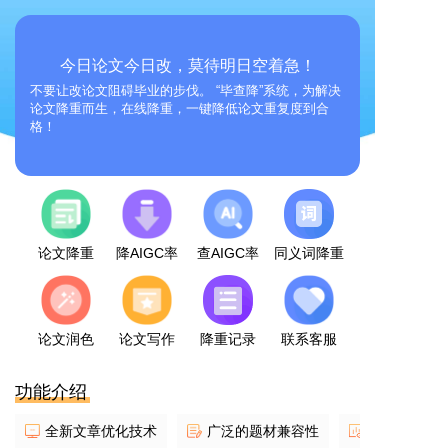
今日论文今日改，莫待明日空着急！
不要让改论文阻碍毕业的步伐。 “毕查降”系统，为解决
论文降重而生，在线降重，一键降低论文重复度到合
格！
论文降重
降AIGC率
查AIGC率
同义词降重
论文润色
论文写作
降重记录
联系客服
功能介绍
全新文章优化技术
广泛的题材兼容性
智能降重