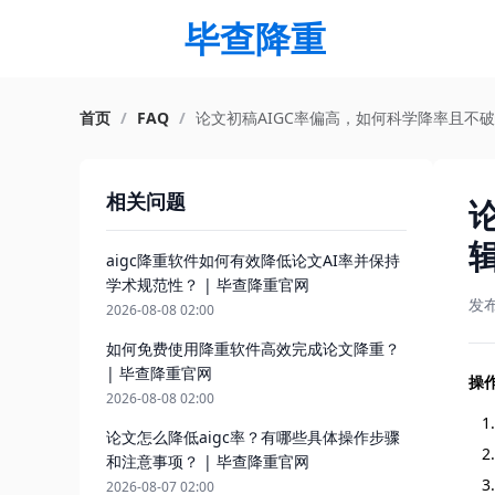
毕查降重
首页
/
FAQ
/
论文初稿AIGC率偏高，如何科学降率且不破
相关问题
aigc降重软件如何有效降低论文AI率并保持
学术规范性？ | 毕查降重官网
发
2026-08-08 02:00
如何免费使用降重软件高效完成论文降重？
| 毕查降重官网
操
2026-08-08 02:00
论文怎么降低aigc率？有哪些具体操作步骤
和注意事项？ | 毕查降重官网
2026-08-07 02:00