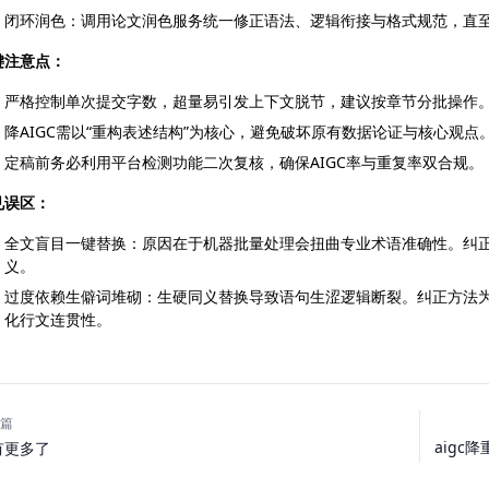
闭环润色：调用论文润色服务统一修正语法、逻辑衔接与格式规范，直
键注意点：
严格控制单次提交字数，超量易引发上下文脱节，建议按章节分批操作
降AIGC需以“重构表述结构”为核心，避免破坏原有数据论证与核心观点
定稿前务必利用平台检测功能二次复核，确保AIGC率与重复率双合规。
见误区：
全文盲目一键替换：原因在于机器批量处理会扭曲专业术语准确性。纠
义。
过度依赖生僻词堆砌：生硬同义替换导致语句生涩逻辑断裂。纠正方法
化行文连贯性。
篇
aigc
有更多了