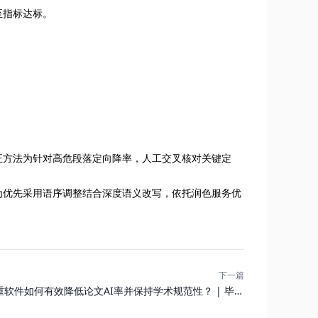
至指标达标。
。
。
正方法为针对高危段落定向降率，人工交叉核对关键定
为优先采用语序调整结合深度语义改写，依托润色服务优
下一篇
降重软件如何有效降低论文AI率并保持学术规范性？ | 毕查
降重官网