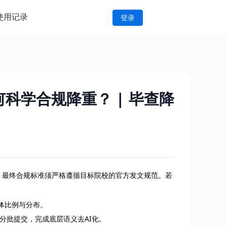
使用记录
登录
科学合规降重？ | 毕查降
内，最终合规标准须严格遵循目标院校的官方发文规范。若
具体比例与分布。
内分批提交，完成底层语义去AI化。