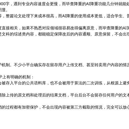
2000字，遇到专业内容速度会更慢，而毕查降重的AI降重功能几分钟就能
明显。
等，整篇论文处理下来成本很高，而AI降重的使用成本更低，适合学生、
度直接相关，如果不熟悉对应领域很容易改得偏离原意，而毕查降重的AI
是文科的综述类内容，都能稳定保障改后的内容通顺、原意保留，不会出
保护机制。不少小平台确实存在留存用户上传文档、甚至转卖用户内容的情
数据保护上有明确的机制：
会被存入平台的公共语料库，也不会被用于算法的二次训练，从根源上避
清除上传的原文档和处理后的结果文档，平台后台不会留存任何用户的文
档的过程都有加密保护，不会出现内容被第三方截取的情况，完全可以放