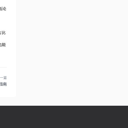
低论
占比
也能
一篇
指南