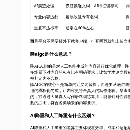
AI痕迹处理
仅替换近义词，AI特征留存高
调
专业内容适配
容易改乱专有名词
保
重复率达标率
通常在60%左右
普
而且平台不需要额外下载客户端，打开网页就能上传文
降aigc是什么意思？
降AIGC指的是对人工智能生成的内容进行优化处理，
多场景下对内容的AI占比有明确要求，比如学术论文投
被判定为不合格。
降AIGC的核心不是简单的近义词替换，而是要从底层
用的模板化句式，让内容更符合真人的写作逻辑。毕查降重（cha
的，它通过大量真人写作语料训练算法，能够针对性调整
测的占比，符合各类场景的内容要求。
AI降重和人工降重有什么区别？
AI降重和人工降重的差异主要体现在效率、成本和适配