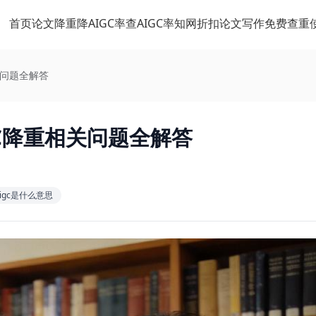
首页
论文降重
降AIGC率
查AIGC率
知网折扣
论文写作
免费查重
关问题全解答
GC降重相关问题全解答
igc是什么意思