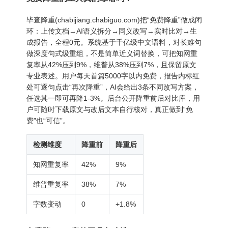
毕查降重(chabijiang.chabiguo.com)把“免费降重”做成闭
环：上传文档→AI语义拆分→同义改写→实时比对→生
成报告，全程0元。系统基于千亿级中文语料，对长难句
做深度句式级重组，不是简单近义词替换，可把知网重
复率从42%压到9%，维普从38%压到7%，且保留原文
专业表述。用户每天首篇5000字以内免费，报告内标红
处可逐句点击“再次降重”，AI会给出3条不同改写方案，
任选其一即可再降1-3%。后台公开降重前后对比库，用
户可随时下载原文与改后文本自行核对，真正做到“免
费”也“可信”。
检测维度
降重前
降重后
知网重复率
42%
9%
维普重复率
38%
7%
字数变动
0
+1.8%