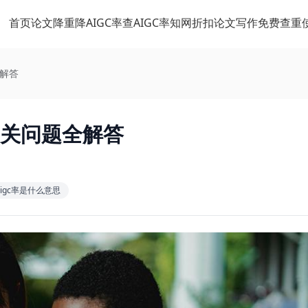
首页
论文降重
降AIGC率
查AIGC率
知网折扣
论文写作
免费查重
全解答
相关问题全解答
igc率是什么意思